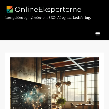
Skip
to
content
Læs guides og nyheder om SEO, AI og markedsføring.