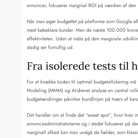
annoncer, fokuserer marginal ROI på værdien af den næ
Når man øger budgettet på platforme som Google elle
mest købeklare kunder. Men de næste 100.000 krone
effektiviteten. Uden at måle på den marginale udvikli
stadig ser fornuftig ud.
Fra isolerede tests til 
For at knække koden til optimal budgetallokering må 
Modeling (MMM) og AI-drevet analyse en central rolle
budgetændringer påvirker bundlinjen på tværs af kana
Det handler om at finde det “sweet spot”, hvor hver i
annonceadministratorerne og i stedet fokuserer på den
marginalt afkast kan man undgå de fælder, som klassisk