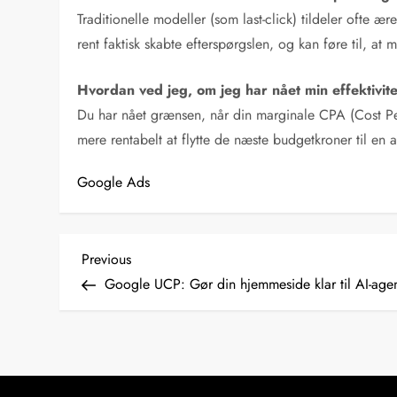
Traditionelle modeller (som last-click) tildeler ofte æ
rent faktisk skabte efterspørgslen, og kan føre til, at m
Hvordan ved jeg, om jeg har nået min effektivi
Du har nået grænsen, når din marginale CPA (Cost Per
mere rentabelt at flytte de næste budgetkroner til en 
Google Ads
I
Previous
Previous
Post
Google UCP: Gør din hjemmeside klar til AI-age
n
d
l