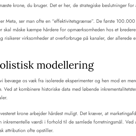
ste krone, du bruger. Det er her, de strategiske beslutninger for a
r Meta, ser man ofte en “effektivitetsgrænse”. De første 100.000
r skal måske kæmpe hårdere for opmærksomheden hos et bredere p
ng risikerer virksomheder at overforbruge på kanaler, der allerede
holistisk modellering
vi bevæge os væk fra isolerede eksperimenter og hen mod en mere i
. Ved at kombinere historiske data med løbende inkrementalitetst
ler.
nvesteret krone arbejder hårdest muligt. Det kræver, at marketingaf
 inkrementelle værdi i forhold til de samlede forretningsmål. Ved 
 attribution ofte opstiller.