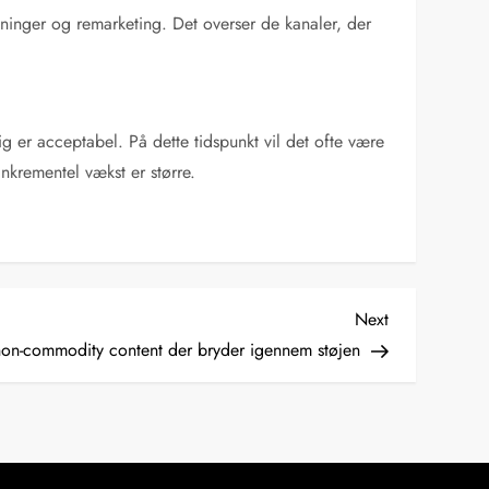
søgninger og remarketing. Det overser de kanaler, der
 er acceptabel. På dette tidspunkt vil det ofte være
inkrementel vækst er større.
Next
Next
Post
on-commodity content der bryder igennem støjen