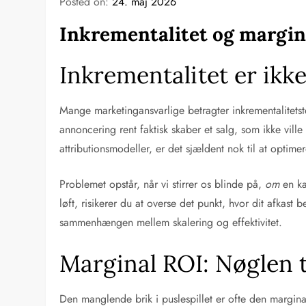
Posted on:
24. maj 2026
Inkrementalitet og margin
Inkrementalitet er ikk
Mange marketingansvarlige betragter inkrementalitetst
annoncering rent faktisk skaber et salg, som ikke vill
attributionsmodeller, er det sjældent nok til at opti
Problemet opstår, når vi stirrer os blinde på,
om
en ka
løft, risikerer du at overse det punkt, hvor dit afkas
sammenhængen mellem skalering og effektivitet.
Marginal ROI: Nøglen ti
Den manglende brik i puslespillet er ofte den margina