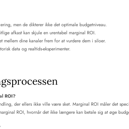
ncering, men de dikterer ikke det optimale budgetniveau.
lige afkast kan skjule en urentabel marginal ROI.
et mellem dine kanaler frem for at vurdere dem i siloer.
torisk data og realtids-eksperimenter.
ingsprocessen
nal ROI?
ling, der ellers ikke ville være sket. Marginal ROI måler det specif
arginal ROI, hvornår det ikke længere kan betale sig at øge budget
?