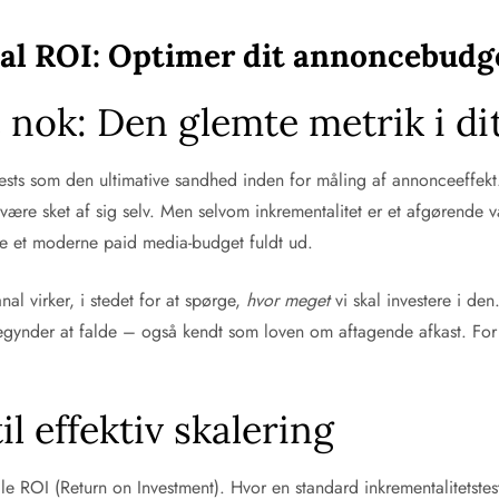
al ROI: Optimer dit annoncebudg
e nok: Den glemte metrik i d
ests som den ultimative sandhed inden for måling af annonceeffekt.
e være sket af sig selv. Men selvom inkrementalitet er et afgørende 
mere et moderne paid media-budget fuldt ud.
nal virker, i stedet for at spørge,
hvor meget
vi skal investere i de
t begynder at falde – også kendt som loven om aftagende afkast. For
l effektiv skalering
le ROI (Return on Investment). Hvor en standard inkrementalitetste