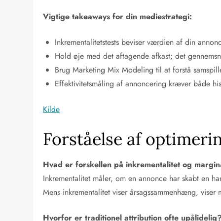
Vigtige takeaways for din mediestrategi:
Inkrementalitetstests beviser værdien af din anno
Hold øje med det aftagende afkast; det gennemsnit
Brug Marketing Mix Modeling til at forstå samspill
Effektivitetsmåling af annoncering kræver både his
Kilde
Forståelse af optimer
Hvad er forskellen på inkrementalitet og margi
Inkrementalitet måler, om en annonce har skabt en hand
Mens inkrementalitet viser årsagssammenhæng, viser m
Hvorfor er traditionel attribution ofte upålidelig