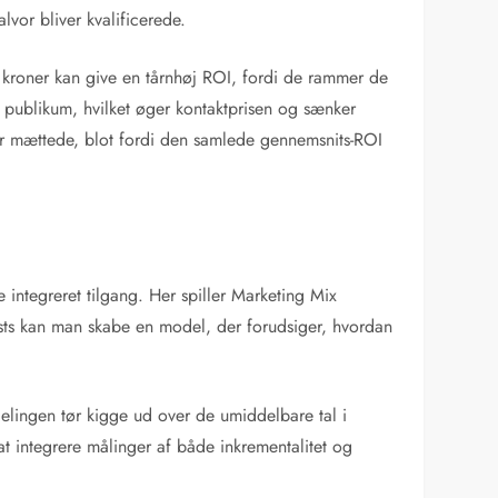
lvor bliver kvalificerede.
 kroner kan give en tårnhøj ROI, fordi de rammer de
ublikum, hvilket øger kontaktprisen og sænker
 er mættede, blot fordi den samlede gennemsnits-ROI
ntegreret tilgang. Her spiller Marketing Mix
ests kan man skabe en model, der forudsiger, hvordan
delingen tør kigge ud over de umiddelbare tal i
at integrere målinger af både inkrementalitet og