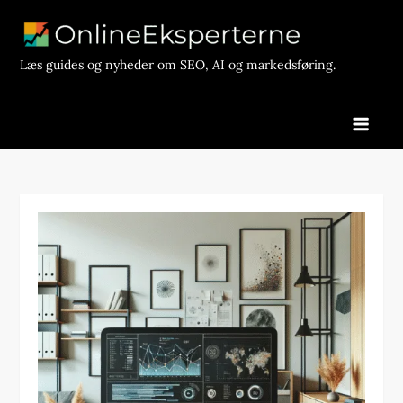
Skip
to
content
Læs guides og nyheder om SEO, AI og markedsføring.