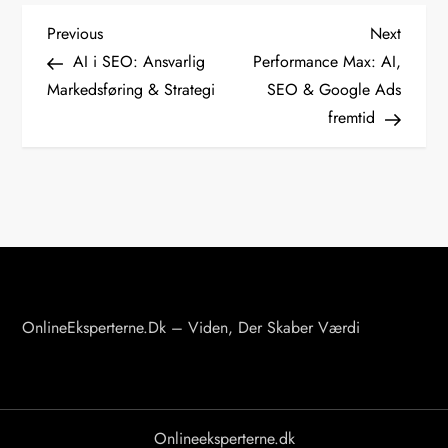
I
Previous
Next
Previous
Next
Post
Post
AI i SEO: Ansvarlig
Performance Max: AI,
n
Markedsføring & Strategi
SEO & Google Ads
d
fremtid
l
æ
g
s
n
a
v
OnlineEksperterne.dk – Viden, Der Skaber Værdi
i
g
a
Onlineeksperterne.dk