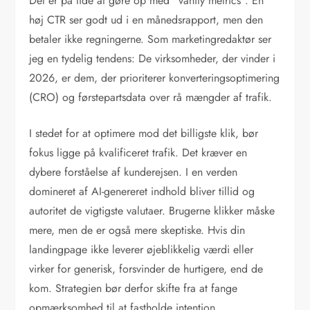
Det er på tide at gøre op med “vanity metrics”. En
høj CTR ser godt ud i en månedsrapport, men den
betaler ikke regningerne. Som marketingredaktør ser
jeg en tydelig tendens: De virksomheder, der vinder i
2026, er dem, der prioriterer konverteringsoptimering
(CRO) og førstepartsdata over rå mængder af trafik.
I stedet for at optimere mod det billigste klik, bør
fokus ligge på kvalificeret trafik. Det kræver en
dybere forståelse af kunderejsen. I en verden
domineret af AI-genereret indhold bliver tillid og
autoritet de vigtigste valutaer. Brugerne klikker måske
mere, men de er også mere skeptiske. Hvis din
landingpage ikke leverer øjeblikkelig værdi eller
virker for generisk, forsvinder de hurtigere, end de
kom. Strategien bør derfor skifte fra at fange
opmærksomhed til at fastholde intention.