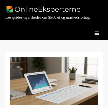
Skip
to
content
Læs guides og nyheder om SEO, AI og markedsføring.