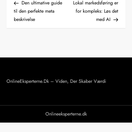
Post
Post
Den ultimative guide
Lokal markedsføring er
n
til den perfekte meta
for kompleks: Løs det
beskrivelse
med AI
d
l
æ
g
s
OnlineEksperterne.dk – Viden, Der Skaber Værdi
n
a
v
Onlineeksperterne.dk
i