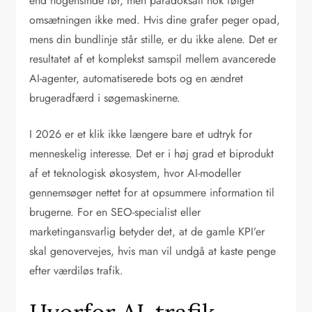
end nogensinde før, men paradoksalt nok følger
omsætningen ikke med. Hvis dine grafer peger opad,
mens din bundlinje står stille, er du ikke alene. Det er
resultatet af et komplekst samspil mellem avancerede
AI-agenter, automatiserede bots og en ændret
brugeradfærd i søgemaskinerne.
I 2026 er et klik ikke længere bare et udtryk for
menneskelig interesse. Det er i høj grad et biprodukt
af et teknologisk økosystem, hvor AI-modeller
gennemsøger nettet for at opsummere information til
brugerne. For en SEO-specialist eller
marketingansvarlig betyder det, at de gamle KPI’er
skal genovervejes, hvis man vil undgå at kaste penge
efter værdiløs trafik.