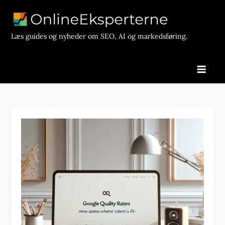
Skip
to
content
Læs guides og nyheder om SEO, AI og markedsføring.