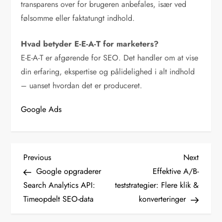
transparens over for brugeren anbefales, især ved
følsomme eller faktatungt indhold.
Hvad betyder E-E-A-T for marketers?
E-E-A-T er afgørende for SEO. Det handler om at vise
din erfaring, ekspertise og pålidelighed i alt indhold
– uanset hvordan det er produceret.
Google Ads
I
Previous
Next
Previous
Next
Post
Post
Google opgraderer
Effektive A/B-
n
Search Analytics API:
teststrategier: Flere klik &
d
Timeopdelt SEO-data
konverteringer
l
æ