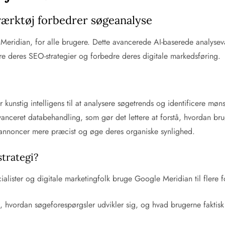
værktøj forbedrer søgeanalyse
Meridian, for alle brugere. Dette avancerede AI-baserede analysevæ
e deres SEO-strategier og forbedre deres digitale markedsføring.
 kunstig intelligens til at analysere søgetrends og identificere mø
nceret databehandling, som gør det lettere at forstå, hvordan bru
 annoncer mere præcist og øge deres organiske synlighed.
trategi?
ister og digitale marketingfolk bruge Google Meridian til flere f
i, hvordan søgeforespørgsler udvikler sig, og hvad brugerne faktisk 