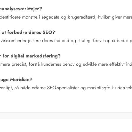
geanalyseværktøjer?
 identificere mønstre i søgedata og brugeradfærd, hvilket giver mer
l at forbedre deres SEO?
virksomheder justere deres indhold og strategi for at opnå bedre 
 for digital markedsføring?
r mere præcist, forstå kundernes behov og udvikle mere effektivt in
bruge Meridian?
enligt, så både erfarne SEO-specialister og marketingfolk uden tek