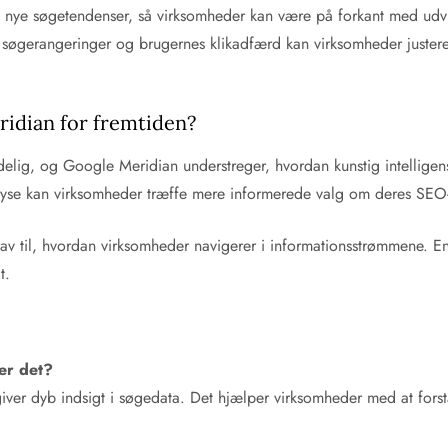
e nye søgetendenser, så virksomheder kan være på forkant med udvik
f søgerangeringer og brugernes klikadfærd kan virksomheder juste
ridian for fremtiden?
delig, og Google Meridian understreger, hvordan kunstig intelligens
lyse kan virksomheder træffe mere informerede valg om deres SEO-
 til, hvordan virksomheder navigerer i informationsstrømmene. En s
t.
er det?
giver dyb indsigt i søgedata. Det hjælper virksomheder med at for