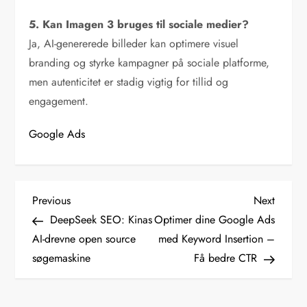
5. Kan Imagen 3 bruges til sociale medier?
Ja, AI-genererede billeder kan optimere visuel
branding og styrke kampagner på sociale platforme,
men autenticitet er stadig vigtig for tillid og
engagement.
Google Ads
I
Previous
Next
Previous
Next
Post
Post
DeepSeek SEO: Kinas
Optimer dine Google Ads
n
AI-drevne open source
med Keyword Insertion –
d
søgemaskine
Få bedre CTR
l
æ