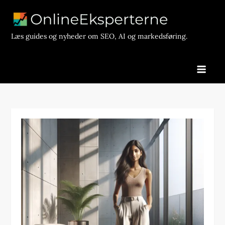
Skip
to
content
Læs guides og nyheder om SEO, AI og markedsføring.