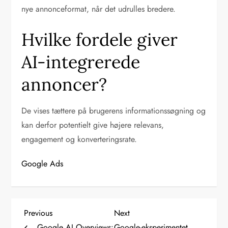
nye annonceformat, når det udrulles bredere.
Hvilke fordele giver
AI-integrerede
annoncer?
De vises tættere på brugerens informationssøgning og
kan derfor potentielt give højere relevans,
engagement og konverteringsrate.
Google Ads
I
Previous
Next
Previous
Next
Post
Post
Google AI Overviews:
Google-eksperimentet