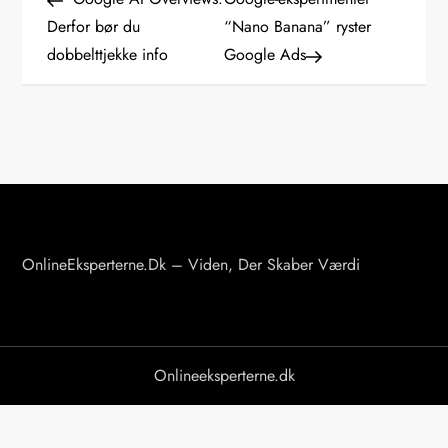
n
Derfor bør du
“Nano Banana” ryster
dobbelttjekke info
Google Ads
d
l
æ
g
s
OnlineEksperterne.dk – Viden, Der Skaber Værdi
n
a
v
Onlineeksperterne.dk
i