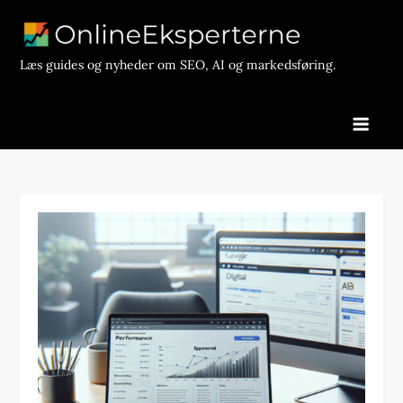
Skip
to
content
Læs guides og nyheder om SEO, AI og markedsføring.