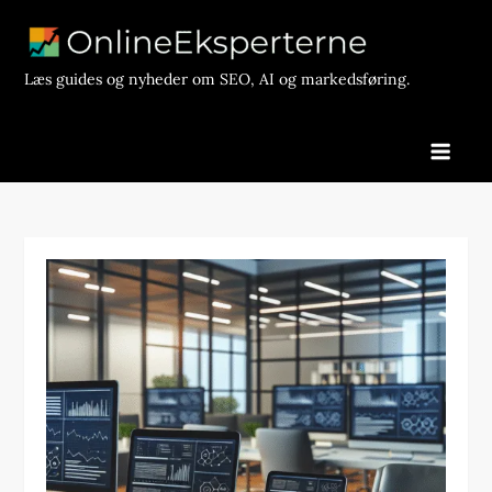
Skip
to
content
Læs guides og nyheder om SEO, AI og markedsføring.