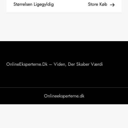
Størrelsen Ligegyldig
Store Køb
d
l
æ
g
s
OnlineEksperterne.dk – Viden, Der Skaber Værdi
n
a
v
Onlineeksperterne.dk
i
g