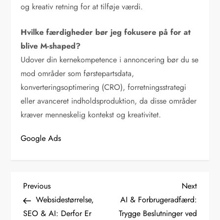
og kreativ retning for at tilføje værdi.
Hvilke færdigheder bør jeg fokusere på for at
blive M-shaped?
Udover din kernekompetence i annoncering bør du se
mod områder som førstepartsdata,
konverteringsoptimering (CRO), forretningsstrategi
eller avanceret indholdsproduktion, da disse områder
kræver menneskelig kontekst og kreativitet.
Google Ads
I
Previous
Next
Previous
Next
Post
Post
Websidestørrelse,
AI & Forbrugeradfærd:
n
SEO & AI: Derfor Er
Trygge Beslutninger ved