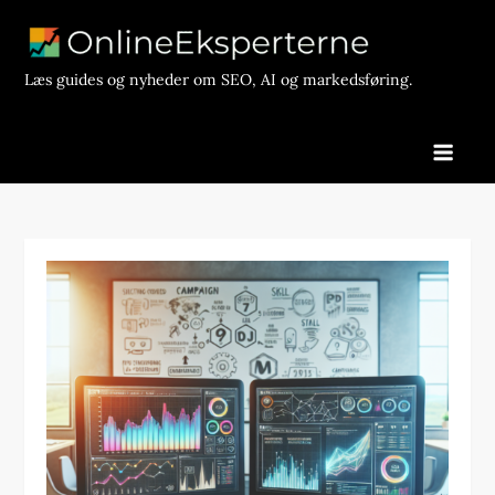
Skip
to
content
Læs guides og nyheder om SEO, AI og markedsføring.