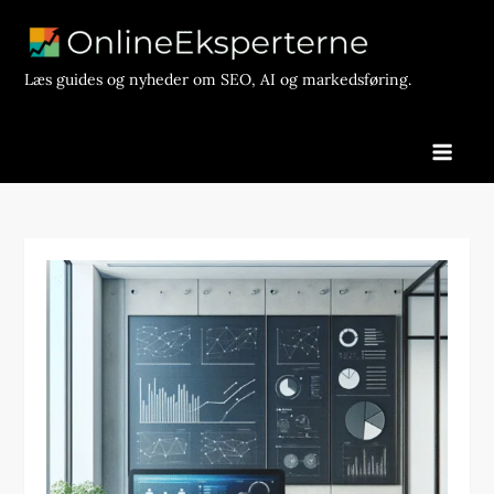
Skip
to
content
Læs guides og nyheder om SEO, AI og markedsføring.