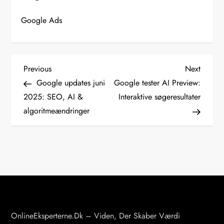
Google Ads
I
Previous
Next
Previous
Next
Post
Post
Google updates juni
Google tester AI Preview:
n
2025: SEO, AI &
Interaktive søgeresultater
d
algoritmeændringer
l
æ
g
s
n
a
v
OnlineEksperterne.dk – Viden, Der Skaber Værdi