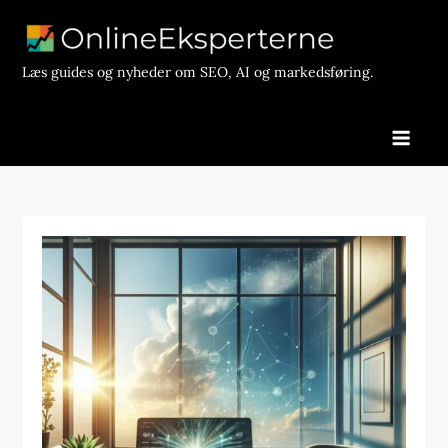
Skip
to
content
Læs guides og nyheder om SEO, AI og markedsføring.