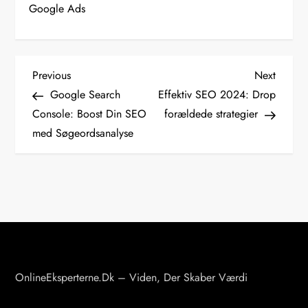
Google Ads
I
Previous
Next
Previous
Next
Post
Post
Google Search
Effektiv SEO 2024: Drop
n
Console: Boost Din SEO
forældede strategier
d
med Søgeordsanalyse
l
æ
g
s
n
a
v
OnlineEksperterne.dk – Viden, Der Skaber Værdi
i