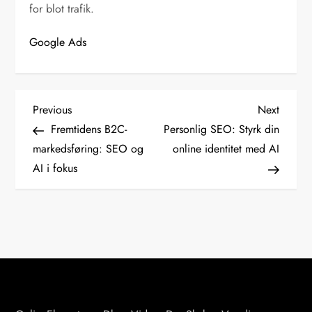
for blot trafik.
Google Ads
I
Previous
Next
Previous
Next
Post
Post
Fremtidens B2C-
Personlig SEO: Styrk din
n
markedsføring: SEO og
online identitet med AI
AI i fokus
d
l
æ
g
s