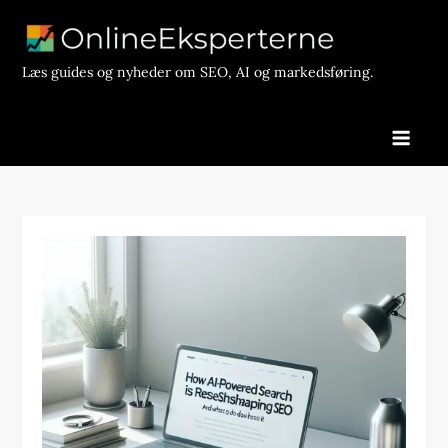
Skip
to
content
Læs guides og nyheder om SEO, AI og markedsføring.