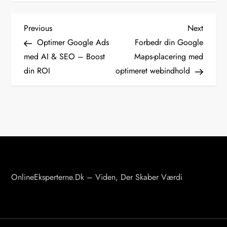
I
Previous
Next
Previous
Next
Post
Post
Optimer Google Ads
Forbedr din Google
n
med AI & SEO – Boost
Maps-placering med
d
din ROI
optimeret webindhold
l
æ
g
s
n
a
v
OnlineEksperterne.dk – Viden, Der Skaber Værdi
i
g
a