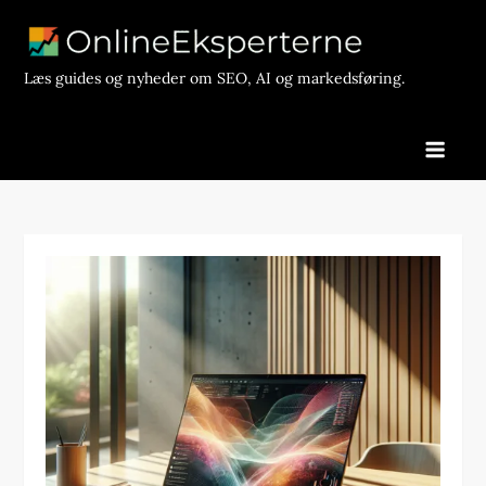
Skip
to
content
Læs guides og nyheder om SEO, AI og markedsføring.