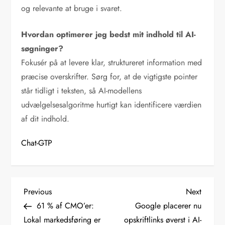
og relevante at bruge i svaret.
Hvordan optimerer jeg bedst mit indhold til AI-
søgninger?
Fokusér på at levere klar, struktureret information med
præcise overskrifter. Sørg for, at de vigtigste pointer
står tidligt i teksten, så AI-modellens
udvælgelsesalgoritme hurtigt kan identificere værdien
af dit indhold.
Chat-GTP
I
Previous
Next
Previous
Next
Post
Post
61 % af CMO’er:
Google placerer nu
n
Lokal markedsføring er
opskriftlinks øverst i AI-