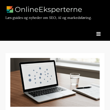
Skip
to
content
Læs guides og nyheder om SEO, AI og markedsføring.