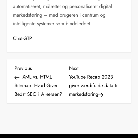
automatiseret, målrettet og personaliseret digital
markedsføring – med brugeren i centrum og
intelligente systemer som bindeleddet.
Chat-GTP
I
Previous
Next
Previous
Next
Post
Post
XML vs. HTML
YouTube Recap 2023
n
Sitemap: Hvad Giver
giver værdifulde data til
Bedst SEO i AI-æraen?
markedsføring
d
l
æ