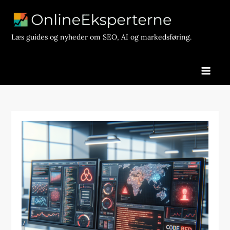
Skip
to
content
Læs guides og nyheder om SEO, AI og markedsføring.