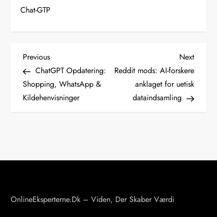
Chat-GTP
I
Previous
Next
Previous
Next
Post
Post
ChatGPT Opdatering:
Reddit mods: AI-forskere
n
Shopping, WhatsApp &
anklaget for uetisk
d
Kildehenvisninger
dataindsamling
l
æ
g
s
n
a
v
OnlineEksperterne.dk – Viden, Der Skaber Værdi
i