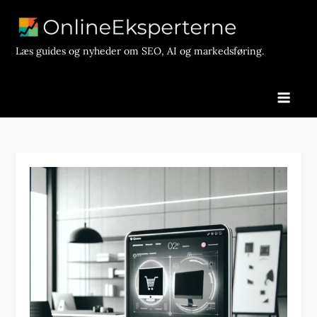
Skip
to
content
Læs guides og nyheder om SEO, AI og markedsføring.