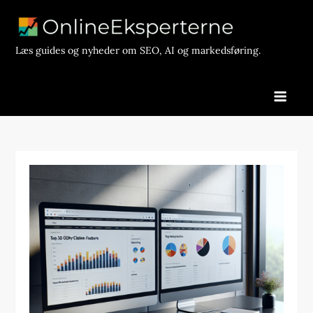
Skip
to
content
Læs guides og nyheder om SEO, AI og markedsføring.