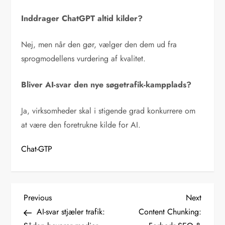
Inddrager ChatGPT altid kilder?
Nej, men når den gør, vælger den dem ud fra
sprogmodellens vurdering af kvalitet.
Bliver AI-svar den nye søgetrafik-kampplads?
Ja, virksomheder skal i stigende grad konkurrere om
at være den foretrukne kilde for AI.
Chat-GTP
I
Previous
Next
Previous
Next
Post
Post
AI-svar stjæler trafik:
Content Chunking:
n