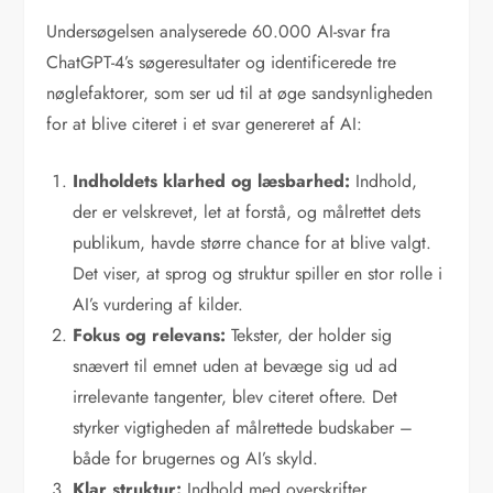
Undersøgelsen analyserede 60.000 AI-svar fra
ChatGPT-4’s søgeresultater og identificerede tre
nøglefaktorer, som ser ud til at øge sandsynligheden
for at blive citeret i et svar genereret af AI:
Indholdets klarhed og læsbarhed:
Indhold,
der er velskrevet, let at forstå, og målrettet dets
publikum, havde større chance for at blive valgt.
Det viser, at sprog og struktur spiller en stor rolle i
AI’s vurdering af kilder.
Fokus og relevans:
Tekster, der holder sig
snævert til emnet uden at bevæge sig ud ad
irrelevante tangenter, blev citeret oftere. Det
styrker vigtigheden af målrettede budskaber –
både for brugernes og AI’s skyld.
Klar struktur:
Indhold med overskrifter,