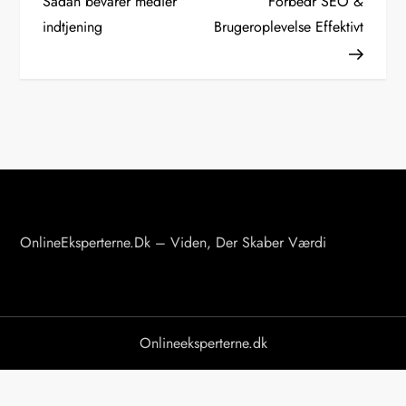
Sådan bevarer medier
Forbedr SEO &
indtjening
Brugeroplevelse Effektivt
d
l
æ
g
s
n
OnlineEksperterne.dk – Viden, Der Skaber Værdi
a
v
Onlineeksperterne.dk
i
g