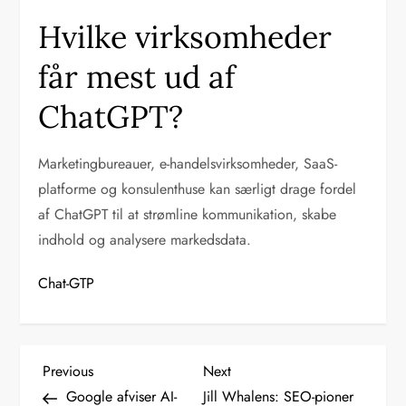
Hvilke virksomheder
får mest ud af
ChatGPT?
Marketingbureauer, e-handelsvirksomheder, SaaS-
platforme og konsulenthuse kan særligt drage fordel
af ChatGPT til at strømline kommunikation, skabe
indhold og analysere markedsdata.
Chat-GTP
I
Previous
Next
Previous
Next
Post
Post
Google afviser AI-
Jill Whalens: SEO-pioner