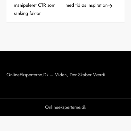
n
manipuleret CTR som
med tidløs inspiration
ranking faktor
d
l
æ
g
s
OnlineEksperterne.dk – Viden, Der Skaber Værdi
n
a
v
Onlineeksperterne.dk
i