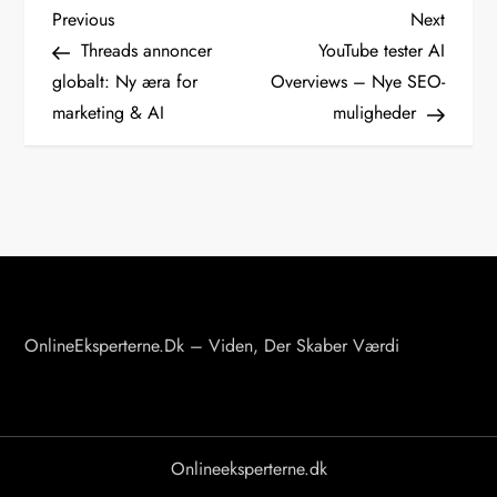
I
Previous
Next
Previous
Next
Post
Post
Threads annoncer
YouTube tester AI
n
globalt: Ny æra for
Overviews – Nye SEO-
d
marketing & AI
muligheder
l
æ
g
s
n
a
v
OnlineEksperterne.dk – Viden, Der Skaber Værdi
i
g
a
Onlineeksperterne.dk
t