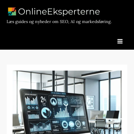
Skip
to
content
Læs guides og nyheder om SEO, AI og markedsføring.