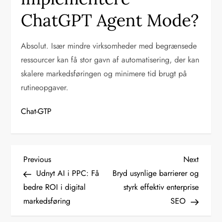
ChatGPT Agent Mode?
Absolut. Især mindre virksomheder med begrænsede
ressourcer kan få stor gavn af automatisering, der kan
skalere markedsføringen og minimere tid brugt på
rutineopgaver.
Chat-GTP
I
Previous
Next
Previous
Next
Post
Post
Udnyt AI i PPC: Få
Bryd usynlige barrierer og
n
bedre ROI i digital
styrk effektiv enterprise
markedsføring
SEO
d