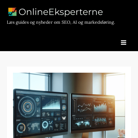
Skip
to
content
Læs guides og nyheder om SEO, AI og markedsføring.