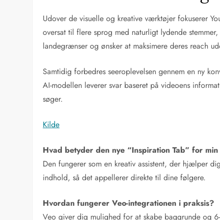
Udover de visuelle og kreative værktøjer fokuserer Y
oversat til flere sprog med naturligt lydende stemmer
landegrænser og ønsker at maksimere deres reach uden
Samtidig forbedres seeroplevelsen gennem en ny konve
AI-modellen leverer svar baseret på videoens informat
søger.
Kilde
Hvad betyder den nye “Inspiration Tab” for mi
Den fungerer som en kreativ assistent, der hjælper dig 
indhold, så det appellerer direkte til dine følgere.
Hvordan fungerer Veo-integrationen i praksis?
Veo giver dig mulighed for at skabe baggrunde og 6-se