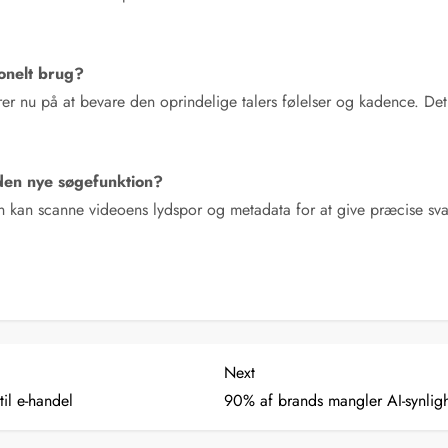
onelt brug?
r nu på at bevare den oprindelige talers følelser og kadence. Det er
 den nye søgefunktion?
’en kan scanne videoens lydspor og metadata for at give præcise sv
Next
Next
Post
il e-handel
90% af brands mangler AI-synlig