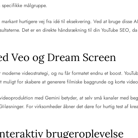
in specifikke målgruppe.
arkant hurtigere vej fra idé til eksekvering. Ved at bruge disse AI-
esultaterne. Det er en direkte håndsrækning til din YouTube SEO, da 
med Veo og Dream Screen
er moderne videostrategi, og nu får formatet endnu et boost. YouTu
 muligt for skabere at generere filmiske baggrunde og korte video
 videoproduktion med Gemini betyder, at selv små kanaler med be
I-løsninger. For virksomheder åbner det døre for hurtig test af kre
nteraktiv brugeroplevelse