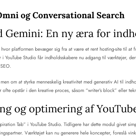
Omni og Conversational Search
 Gemini: En ny æra for indh
vor platformen bevæger sig fra at være et rent hosting-site til at 
i YouTube Studio får indholdsskabere nu adgang til værktøjer, der 
e SEO.
 men om at styrke menneskelig kreativitet med generativ AI til ind
r ofte opstår i den kreative proces, såsom “writer’s block” eller t
ming og optimering af YouTub
piration Tab” i YouTube Studio. Tidligere har dette modul givet si
ringspartner. Værktøjet kan nu generere hele koncepter, foreslå vin