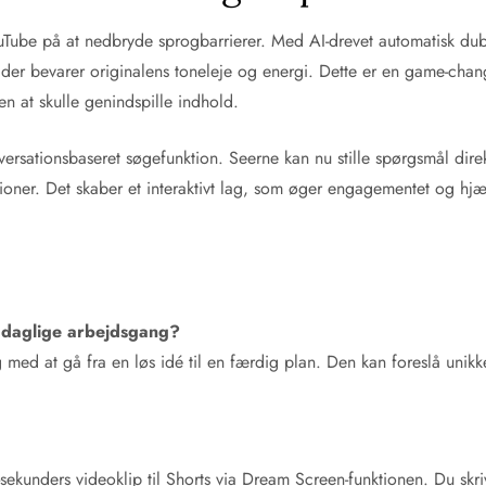
ouTube på at nedbryde sprogbarrierer. Med AI-drevet automatisk d
, der bevarer originalens toneleje og energi. Dette er en game-cha
 at skulle genindspille indhold.
rsationsbaseret søgefunktion. Seerne kan nu stille spørgsmål direk
ioner. Det skaber et interaktivt lag, som øger engagementet og hjæ
n daglige arbejdsgang?
med at gå fra en løs idé til en færdig plan. Den kan foreslå unikke 
kunders videoklip til Shorts via Dream Screen-funktionen. Du skriv