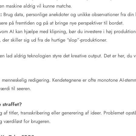
en maskine aldrig vil kunne matche.
:
Brug data, personlige anekdoter og unikke observationer fra din
ere på fremtiden og på at bringe nye perspektiver til bordet.
vom AI kan hjælpe med klipning, bør du investere i høj produktio
 der skiller sig ud fra de hurtige “slop”-produktioner.
men lad aldrig teknologien styre det kreative output. Det er her, d
l menneskelig redigering. Kendetegnene er ofte monotone AI-ste
ærdi til seeren.
 straffet?
ning af titler, transskribering eller generering af ideer. Problemet o
og værdiløst for brugeren.