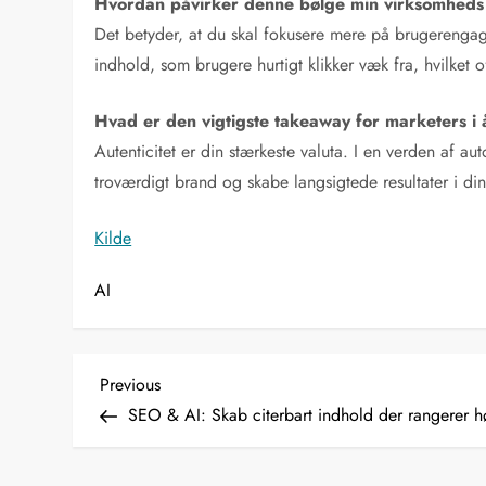
Hvordan påvirker denne bølge min virksomhed
Det betyder, at du skal fokusere mere på brugerengage
indhold, som brugere hurtigt klikker væk fra, hvilket 
Hvad er den vigtigste takeaway for marketers i 
Autenticitet er din stærkeste valuta. I en verden af a
troværdigt brand og skabe langsigtede resultater i din
Kilde
AI
I
Previous
Previous
Post
SEO & AI: Skab citerbart indhold der rangerer h
n