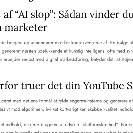
f “AI slop”: Sådan vinder 
 marketer
åde brugere og annoncører mærker konsekvenserne af: En bølge af l
 genereret næsten udelukkende af kunstig intelligens, ofte med synt
r arbejder seriøst med digital markedsføring, betyder det, at støje
orfor truer det din YouTube 
uceret med det ene formål at fylde søgeresultaterne og generere a
sivt mod algoritmen, hvilket kortvarigt kan skubbe kvalitet indhold
indhold, risikerer brugerne at udvikle “platformstræthed”. For en co
 den kulturelle relevans og personlige nerve, som skaber loyale f