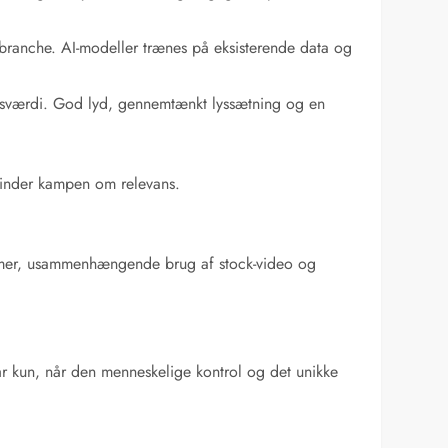
 branche. AI-modeller trænes på eksisterende data og
nsværdi. God lyd, gennemtænkt lyssætning og en
u vinder kampen om relevans.
mmer, usammenhængende brug af stock-video og
pstår kun, når den menneskelige kontrol og det unikke