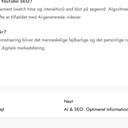
s YouTube SEO?
ment (watch time og interaktion) end blot på søgeord. Algoritmen b
ofte er tilfældet med AI-genererede videoer.
år?
utomatisering bliver det menneskelige fejlbarlige og det personlige
 digitale markedsføring.
Next
Next
Post
øjt
AI & SEO: Optimeret Informatio