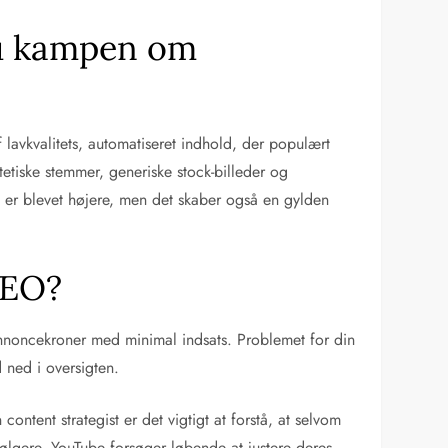
du kampen om
avkvalitets, automatiseret indhold, der populært
etiske stemmer, generiske stock-billeder og
n er blevet højere, men det skaber også en gylden
SEO?
nnoncekroner med minimal indsats. Problemet for din
 ned i oversigten.
ntent strategist er det vigtigt at forstå, at selvom
ølgere. YouTube forsøger løbende at justere deres