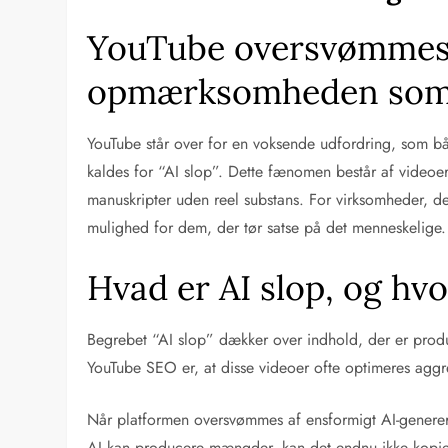
YouTube oversvømmes a
opmærksomheden som
YouTube står over for en voksende udfordring, som b
kaldes for “AI slop”. Dette fænomen består af videoer
manuskripter uden reel substans. For virksomheder, de
mulighed for dem, der tør satse på det menneskelige.
Hvad er AI slop, og hv
Begrebet “AI slop” dækker over indhold, der er prod
YouTube SEO er, at disse videoer ofte optimeres aggres
Når platformen oversvømmes af ensformigt AI-genereret 
AI kan producere mængder, kan det endnu ikke kopiere