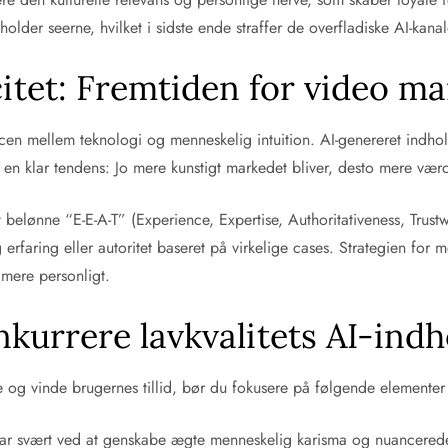
holder seerne, hvilket i sidste ende straffer de overfladiske AI-kanal
citet: Fremtiden for video m
ncen mellem teknologi og menneskelig intuition. AI-genereret indhol
en klar tendens: Jo mere kunstigt markedet bliver, desto mere værd
elønne “E-E-A-T” (Experience, Expertise, Authoritativeness, Trus
 erfaring eller autoritet baseret på virkelige cases. Strategien fo
mere personligt.
onkurrere lavkvalitets AI-ind
ne og vinde brugernes tillid, bør du fokusere på følgende elementer 
ar svært ved at genskabe ægte menneskelig karisma og nuancerede a