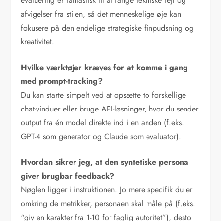
evaluering er fantastisk til at fange tekniske fejl og
afvigelser fra stilen, så det menneskelige øje kan
fokusere på den endelige strategiske finpudsning og
kreativitet.
Hvilke værktøjer kræves for at komme i gang
med prompt-tracking?
Du kan starte simpelt ved at opsætte to forskellige
chat-vinduer eller bruge API-løsninger, hvor du sender
output fra én model direkte ind i en anden (f.eks.
GPT-4 som generator og Claude som evaluator).
Hvordan sikrer jeg, at den syntetiske persona
giver brugbar feedback?
Nøglen ligger i instruktionen. Jo mere specifik du er
omkring de metrikker, personaen skal måle på (f.eks.
“giv en karakter fra 1-10 for faglig autoritet”), desto