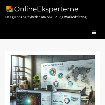
Skip
to
content
Læs guides og nyheder om SEO, AI og markedsføring.