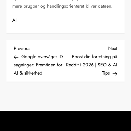
mere brugbar og handlingsorienteret bliver dataen.
AI
I
Previous
Next
Previous
Next
Post
Post
Google overvåger ID-
Boost din forretning på
n
søgninger: Fremtiden for
Reddit i 2026 | SEO & AI
AI & sikkerhed
Tips
d
l
æ
g
s