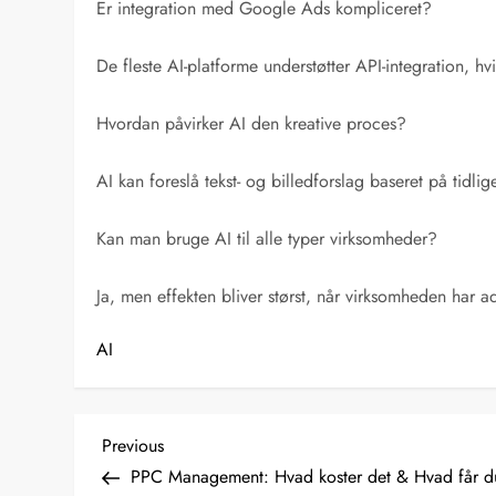
Er integration med Google Ads kompliceret?
De fleste AI-platforme understøtter API-integration, 
Hvordan påvirker AI den kreative proces?
AI kan foreslå tekst- og billedforslag baseret på tidl
Kan man bruge AI til alle typer virksomheder?
Ja, men effekten bliver størst, når virksomheden har a
AI
I
Previous
Previous
Post
PPC Management: Hvad koster det & Hvad får d