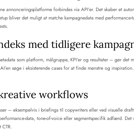
l dine annonceringsplatforme forbindes via API’er. Det skaber et au
up bliver det muligt at matche kampagnedata med performance-tal i 
ests.
indeks med tidligere kampag
adata som platform, målgruppe, KPI’er og resultater – gør det muli
I’en søge i eksisterende cases for at finde mønstre og inspiration. 
i kreative workflows
ser – eksempelvis i briefings til copywriters eller ved visuelle dra
 performance-data, tone-of-voice eller segmentspecifik adfærd. Det 
t CTR.