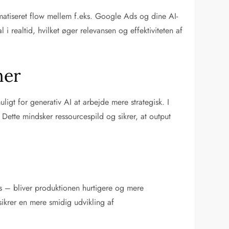
tomatiseret flow mellem f.eks. Google Ads og dine AI-
realtid, hvilket øger relevansen og effektiviteten af
ner
gt for generativ AI at arbejde mere strategisk. I
Dette mindsker ressourcespild og sikrer, at output
fts – bliver produktionen hurtigere og mere
sikrer en mere smidig udvikling af