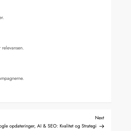
er.
r relevansen.
 kampagnerne.
Next
Next
Post
gle opdateringer, AI & SEO: Kvalitet og Strategi