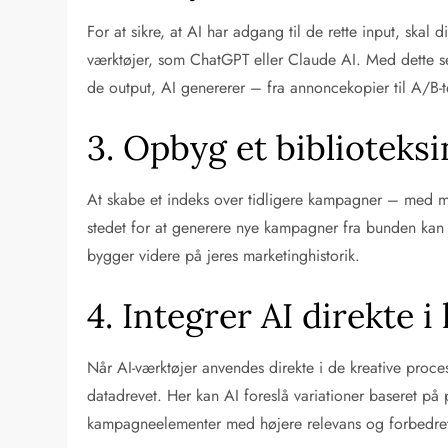
For at sikre, at AI har adgang til de rette input, ska
værktøjer, som ChatGPT eller Claude AI. Med dette set
de output, AI genererer – fra annoncekopier til A/B-t
3. Opbyg et biblioteks
At skabe et indeks over tidligere kampagner – med met
stedet for at generere nye kampagner fra bunden kan A
bygger videre på jeres marketinghistorik.
4. Integrer AI direkte 
Når AI-værktøjer anvendes direkte i de kreative proces
datadrevet. Her kan AI foreslå variationer baseret på
kampagneelementer med højere relevans og forbedre