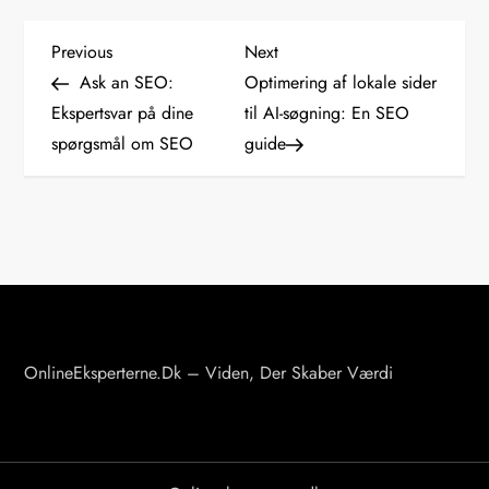
I
Previous
Next
Previous
Next
Post
Post
Ask an SEO:
Optimering af lokale sider
n
Ekspertsvar på dine
til AI-søgning: En SEO
spørgsmål om SEO
guide
d
l
æ
g
s
OnlineEksperterne.dk – Viden, Der Skaber Værdi
n
a