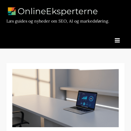
Skip
to
content
Læs guides og nyheder om SEO, AI og markedsføring.