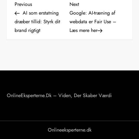
I
Previous
Next
Previous
Next
Post
Post
AI som erstatning
Google: AI-træning af
n
dræber tillid: Styrk dit
webdata er Fair Use –
brand rigtigt
Læs mere her
d
l
æ
g
s
OnlineEksperterne.dk – Viden, Der Skaber Værdi
n
a
v
Onlineeksperterne.dk