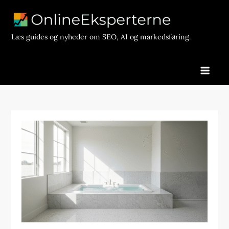
Skip
to
content
Læs guides og nyheder om SEO, AI og markedsføring.