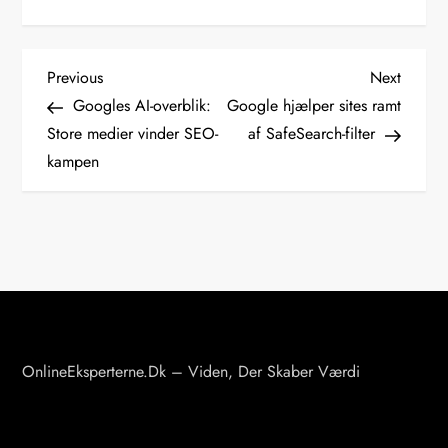
I
Previous
Next
Previous
Next
Post
Post
Googles AI-overblik:
Google hjælper sites ramt
n
Store medier vinder SEO-
af SafeSearch-filter
d
kampen
l
æ
g
s
n
a
v
OnlineEksperterne.dk – Viden, Der Skaber Værdi
i
g