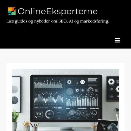
Skip
to
content
Læs guides og nyheder om SEO, AI og markedsføring.