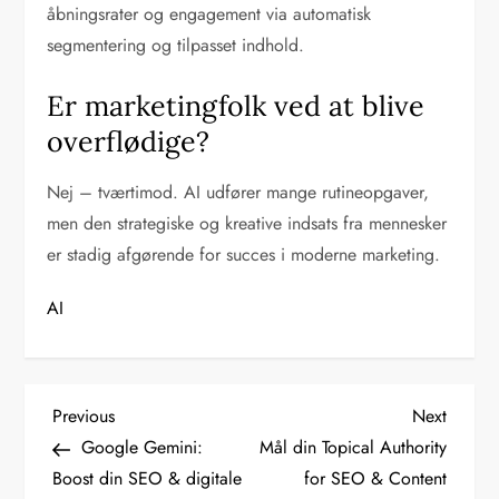
åbningsrater og engagement via automatisk
segmentering og tilpasset indhold.
Er marketingfolk ved at blive
overflødige?
Nej – tværtimod. AI udfører mange rutineopgaver,
men den strategiske og kreative indsats fra mennesker
er stadig afgørende for succes i moderne marketing.
AI
I
Previous
Next
Previous
Next
Post
Post
Google Gemini:
Mål din Topical Authority
n
Boost din SEO & digitale
for SEO & Content
d