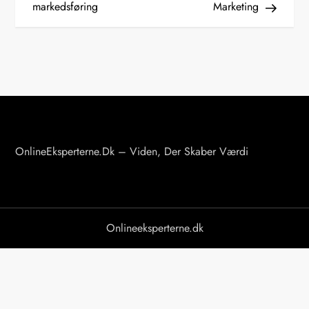
markedsføring
Marketing
l
æ
g
s
n
a
v
OnlineEksperterne.dk – Viden, Der Skaber Værdi
i
g
a
Onlineeksperterne.dk
t
i
o
n