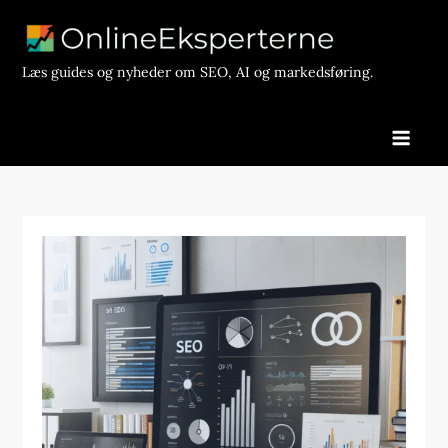
Skip
to
content
Læs guides og nyheder om SEO, AI og markedsføring.