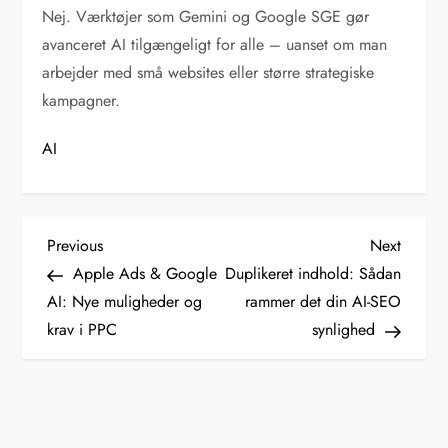
Nej. Værktøjer som Gemini og Google SGE gør
avanceret AI tilgængeligt for alle – uanset om man
arbejder med små websites eller større strategiske
kampagner.
AI
I
Previous
Next
Previous
Next
Post
Post
Apple Ads & Google
Duplikeret indhold: Sådan
n
AI: Nye muligheder og
rammer det din AI-SEO
krav i PPC
synlighed
d
l
æ