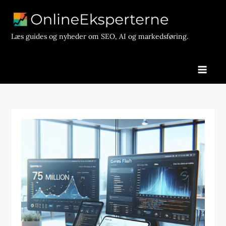
Skip
to
content
Læs guides og nyheder om SEO, AI og markedsføring.