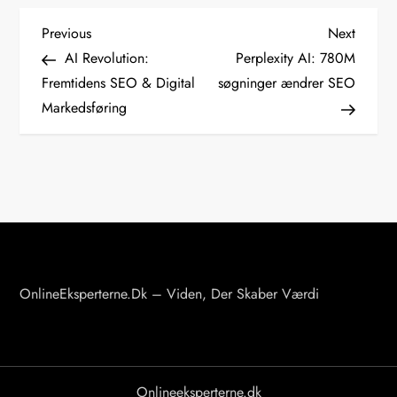
I
Previous
Next
Previous
Next
Post
Post
AI Revolution:
Perplexity AI: 780M
n
Fremtidens SEO & Digital
søgninger ændrer SEO
d
Markedsføring
l
æ
g
s
n
a
v
OnlineEksperterne.dk – Viden, Der Skaber Værdi
i
g
a
Onlineeksperterne.dk