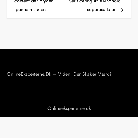
content der bryder
verificering af AI-indhold i
igennem støjen
søgeresultater
d
l
æ
g
s
OnlineEksperterne.dk – Viden, Der Skaber Værdi
n
a
v
Onlineeksperterne.dk
i
g