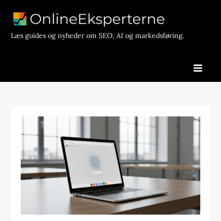
Skip
to
content
Læs guides og nyheder om SEO, AI og markedsføring.