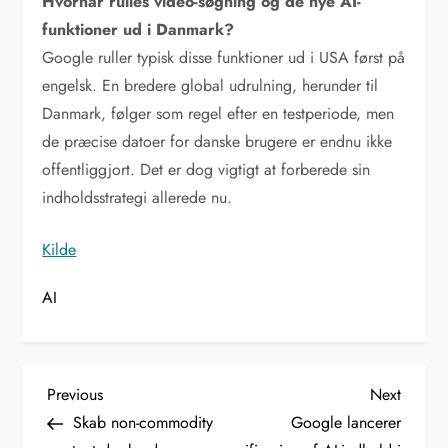
Hvornår rulles video-søgning og de nye AI-
funktioner ud i Danmark?
Google ruller typisk disse funktioner ud i USA først på
engelsk. En bredere global udrulning, herunder til
Danmark, følger som regel efter en testperiode, men
de præcise datoer for danske brugere er endnu ikke
offentliggjort. Det er dog vigtigt at forberede sin
indholdsstrategi allerede nu.
Kilde
AI
I
Previous
Next
Previous
Next
Post
Post
Skab non-commodity
Google lancerer
n