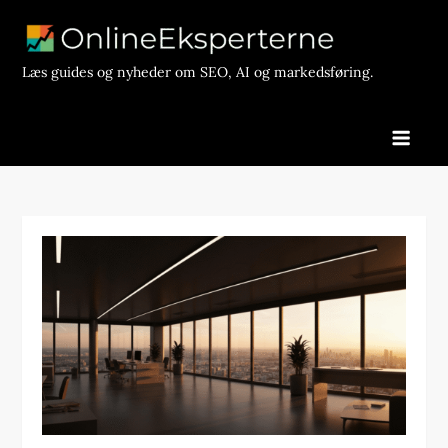
Skip
to
content
Læs guides og nyheder om SEO, AI og markedsføring.