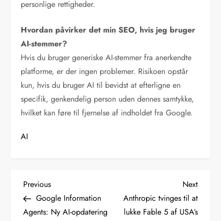
personlige rettigheder.
Hvordan påvirker det min SEO, hvis jeg bruger
AI-stemmer?
Hvis du bruger generiske AI-stemmer fra anerkendte
platforme, er der ingen problemer. Risikoen opstår
kun, hvis du bruger AI til bevidst at efterligne en
specifik, genkendelig person uden dennes samtykke,
hvilket kan føre til fjernelse af indholdet fra Google.
AI
I
Previous
Next
Previous
Next
Post
Post
Google Information
Anthropic tvinges til at
n
Agents: Ny AI-opdatering
lukke Fable 5 af USA’s