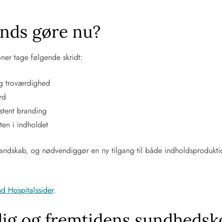
nds gøre nu?
ner tage følgende skridt:
og troværdighed
rd
stent branding
ten i indholdet
le landskab, og nødvendiggør en ny tilgang til både indholdsprodukti
d Hospitalssider
.
 dig og fremtidens sundhed