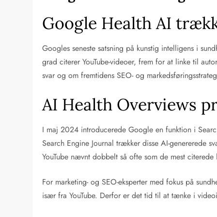
Google Health AI træk
Googles seneste satsning på kunstig intelligens i sun
grad citerer YouTube-videoer, frem for at linke til au
svar og om fremtidens SEO- og markedsføringsstrategi
AI Health Overviews pr
I maj 2024 introducerede Google en funktion i Search
Search Engine Journal trækker disse AI-genererede sva
YouTube nævnt dobbelt så ofte som de mest citerede 
For marketing- og SEO-eksperter med fokus på sundheds
især fra YouTube. Derfor er det tid til at tænke i vide