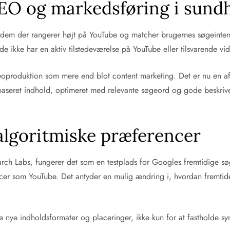
SEO og markedsføring i sun
t dem der rangerer højt på YouTube og matcher brugernes søgeinten
 de ikke har en aktiv tilstedeværelse på YouTube eller tilsvarende v
oproduktion som mere end blot content marketing. Det er nu en af
tabaseret indhold, optimeret med relevante søgeord og gode beskriv
algoritmiske præferencer
rch Labs, fungerer det som en testplads for Googles fremtidige søg
ourcer som YouTube. Det antyder en mulig ændring i, hvordan fremt
 nye indholdsformater og placeringer, ikke kun for at fastholde syn