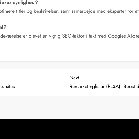
deres synlighed?
timere titler og beskrivelser, samt samarbejde med eksperter for a
al?
tedeværelse er blevet en vigtig SEO-faktor i takt med Googles AI-dr
Next
Next
Post
. sites
Remarketinglister (RLSA): Boost 