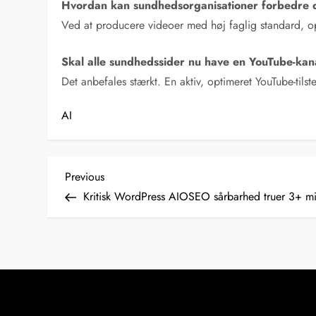
Hvordan kan sundhedsorganisationer forbedre 
Ved at producere videoer med høj faglig standard, op
Skal alle sundhedssider nu have en YouTube-kan
Det anbefales stærkt. En aktiv, optimeret YouTube-tils
AI
I
Previous
Previous
Post
Kritisk WordPress AIOSEO sårbarhed truer 3+ mio
n
d
l
æ