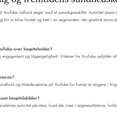
 på YouTube indhold peger mod et paradigmeskifte. Autoritet alene
t for at blive fundet og hørt i en søgeverden, der gradvist styres a
ouTube over hospitalssider?
j engagement og tilgængelighed. Videoer fra YouTube opfylder ofte 
ktoren?
ndhold og tilstedeværelse på YouTube for fortsat at rangere i AI-g
 som hospitalskilder?
ernes autoritet påvirker, hvad der vises i søgeresultaterne, hvilket 