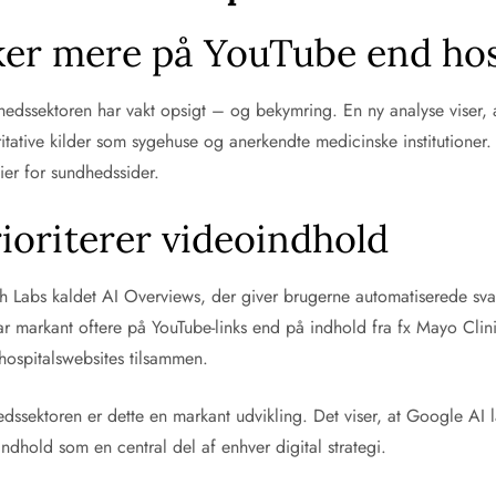
ker mere på YouTube end hos
dhedssektoren har vakt opsigt – og bekymring. En ny analyse viser,
toritative kilder som sygehuse og anerkendte medicinske institution
er for sundhedssider.
ioriterer videoindhold
 Labs kaldet AI Overviews, der giver brugerne automatiserede sva
r markant oftere på YouTube-links end på indhold fra fx Mayo Clini
hospitalswebsites tilsammen.
sektoren er dette en markant udvikling. Det viser, at Google AI læ
oindhold som en central del af enhver digital strategi.