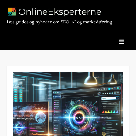
Skip
to
content
Læs guides og nyheder om SEO, AI og markedsføring.