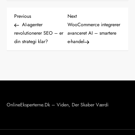
I
Previous
Next
Previous
Next
Post
Post
AI-agenter
WooCommerce integrerer
n
revolutionerer SEO – er
avanceret AI – smartere
din strategi klar?
e-handel
d
l
æ
g
s
OnlineEksperterne.dk – Viden, Der Skaber Værdi
n
a