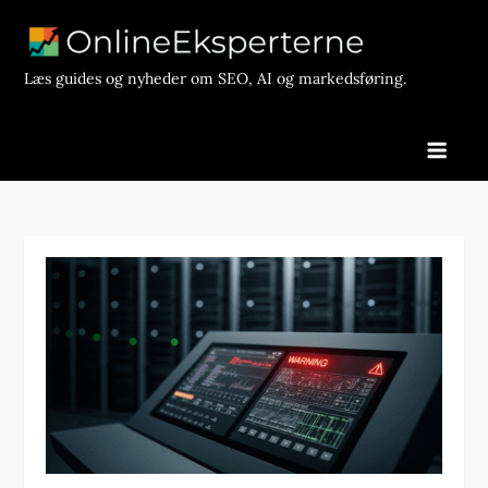
Skip
to
content
Læs guides og nyheder om SEO, AI og markedsføring.