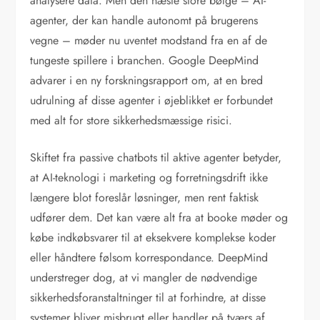
analysere data. Men den næste store bølge – AI-
agenter, der kan handle autonomt på brugerens
vegne – møder nu uventet modstand fra en af de
tungeste spillere i branchen. Google DeepMind
advarer i en ny forskningsrapport om, at en bred
udrulning af disse agenter i øjeblikket er forbundet
med alt for store sikkerhedsmæssige risici.
Skiftet fra passive chatbots til aktive agenter betyder,
at AI-teknologi i marketing og forretningsdrift ikke
længere blot foreslår løsninger, men rent faktisk
udfører dem. Det kan være alt fra at booke møder og
købe indkøbsvarer til at eksekvere komplekse koder
eller håndtere følsom korrespondance. DeepMind
understreger dog, at vi mangler de nødvendige
sikkerhedsforanstaltninger til at forhindre, at disse
systemer bliver misbrugt eller handler på tværs af