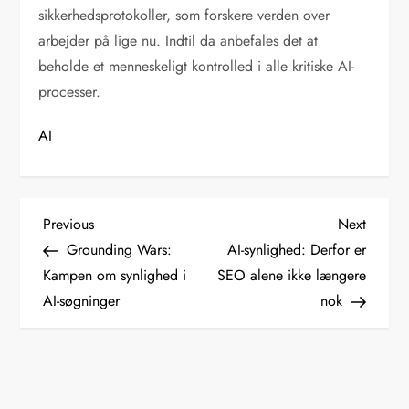
sikkerhedsprotokoller, som forskere verden over
arbejder på lige nu. Indtil da anbefales det at
beholde et menneskeligt kontrolled i alle kritiske AI-
processer.
AI
I
Previous
Next
Previous
Next
Post
Post
Grounding Wars:
AI-synlighed: Derfor er
n
Kampen om synlighed i
SEO alene ikke længere
AI-søgninger
nok
d
l
æ