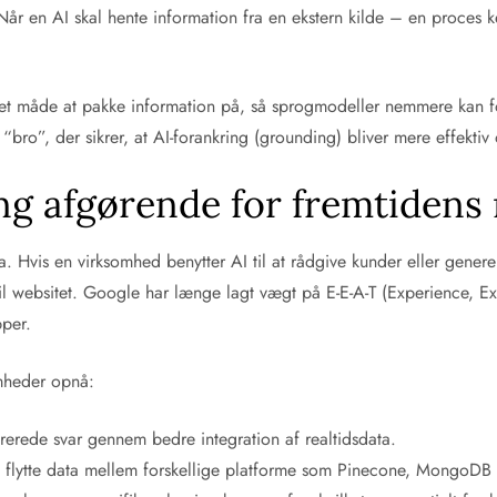
g”. Når en AI skal hente information fra en ekstern kilde – en pro
t måde at pakke information på, så sprogmodeller nemmere kan fo
“bro”, der sikrer, at AI-forankring (grounding) bliver mere effekti
ing afgørende for fremtidens
. Hvis en virksomhed benytter AI til at rådgive kunder eller genere
 websitet. Google har længe lagt vægt på E-E-A-T (Experience, Expe
pper.
mheder opnå:
rerede svar gennem bedre integration af realtidsdata.
flytte data mellem forskellige platforme som Pinecone, MongoDB o