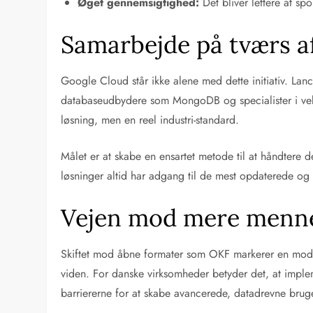
Øget gennemsigtighed:
Det bliver lettere at spo
Samarbejde på tværs a
Google Cloud står ikke alene med dette initiativ. La
databaseudbydere som MongoDB og specialister i vekto
løsning, men en reel industri-standard.
Målet er at skabe en ensartet metode til at håndtere 
løsninger altid har adgang til de mest opdaterede og
Vejen mod mere mennes
Skiftet mod åbne formater som OKF markerer en modn
viden. For danske virksomheder betyder det, at implem
barriererne for at skabe avancerede, datadrevne brugero