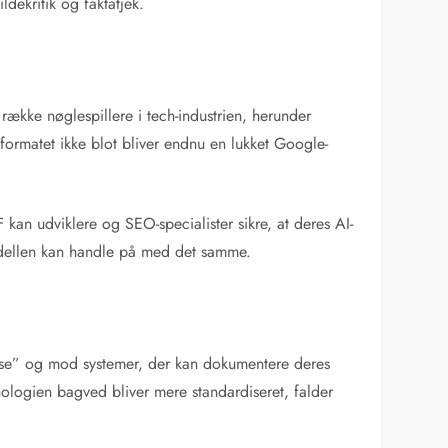
ldekritik og faktatjek.
ække nøglespillere i tech-industrien, herunder
ormatet ikke blot bliver endnu en lukket Google-
an udviklere og SEO-specialister sikre, at deres AI-
modellen kan handle på med det samme.
kse” og mod systemer, der kan dokumentere deres
nologien bagved bliver mere standardiseret, falder