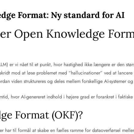
ge Format: Ny standard for AI
rer Open Knowledge Form
(LLM) er vi nået til et punkt, hvor hastighed ikke længere er den st
 skridt mod at løse problemet med “hallucinationer” ved at lance
rdan viden struktureres og deles mellem forskellige AI-systemer og 
id, hvor AI-genereret indhold i højere grad er forankret i faktiske 
ge Format (OKF)?
 har til formål at skabe en fælles ramme for dataoverførsel mell