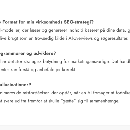
 Format for min virksomheds SEO-strategi?
AI-modeller, der læser og genererer indhold baseret på dine data, 
blive brugt som en troværdig kilde i AI-overviews og søgeresultater.
ogrammører og udviklere?
, har det stor strategisk betydning for marketingansvarlige. Det ha
nter kan forstå og anbefale jer korrekt.
allucinationer?
imeres de misforståelser, der opstår, når en AI forsøger at fortolk
t svare ud fra fremfor at skulle “gætte” sig til sammenhænge.