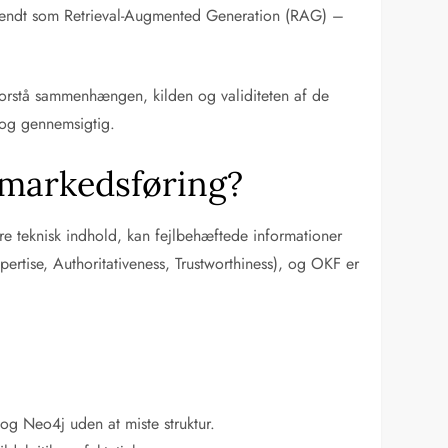
ces kendt som Retrieval-Augmented Generation (RAG) –
rstå sammenhængen, kilden og validiteten af de
v og gennemsigtig.
 markedsføring?
re teknisk indhold, kan fejlbehæftede informationer
rtise, Authoritativeness, Trustworthiness), og OKF er
g Neo4j uden at miste struktur.