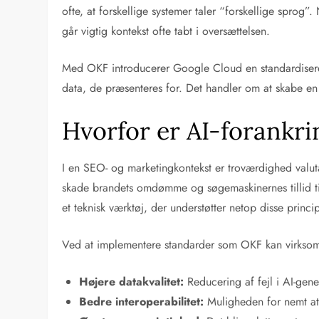
ofte, at forskellige systemer taler “forskellige spro
går vigtig kontekst ofte tabt i oversættelsen.
Med OKF introducerer Google Cloud en standardisere
data, de præsenteres for. Det handler om at skabe en 
Hvorfor er AI-forankr
I en SEO- og marketingkontekst er troværdighed valuta
skade brandets omdømme og søgemaskinernes tillid til
et teknisk værktøj, der understøtter netop disse princi
Ved at implementere standarder som OKF kan virkso
Højere datakvalitet:
Reducering af fejl i AI-gene
Bedre interoperabilitet:
Muligheden for nemt at 