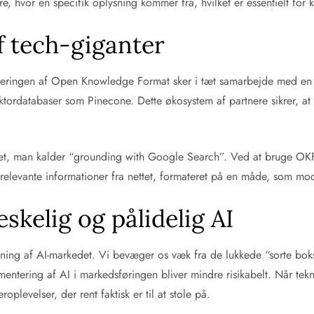
re, hvor en specifik oplysning kommer fra, hvilket er essentielt for ki
f tech-giganter
nceringen af Open Knowledge Format sker i tæt samarbejde med en r
rdatabaser som Pinecone. Dette økosystem af partnere sikrer, at f
det, man kalder “grounding with Google Search”. Ved at bruge OKF k
 relevante informationer fra nettet, formateret på en måde, som 
kelig og pålidelig AI
ing af AI-markedet. Vi bevæger os væk fra de lukkede “sorte bo
entering af AI i markedsføringen bliver mindre risikabelt. Når tek
plevelser, der rent faktisk er til at stole på.