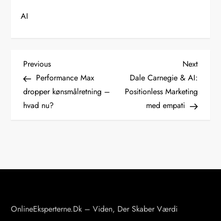
AI
I
Previous
Next
Previous
Next
Post
Post
Performance Max
Dale Carnegie & AI:
n
dropper kønsmålretning –
Positionless Marketing
hvad nu?
med empati
d
l
æ
g
s
OnlineEksperterne.dk – Viden, Der Skaber Værdi
n