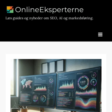
Skip
to
content
Læs guides og nyheder om SEO, AI og markedsføring.