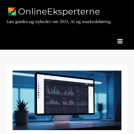
Skip
to
content
Læs guides og nyheder om SEO, AI og markedsføring.