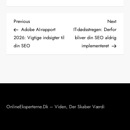
I
Previous
Next
Previous
Next
Post
Post
Adobe AI-rapport
IT-dødsstregen: Derfor
n
2026: Vigtige indsigter til
bliver din SEO aldrig
din SEO
implementeret
d
l
æ
g
s
OnlineEksperterne.dk – Viden, Der Skaber Værdi
n
a