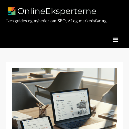
Skip
to
content
Læs guides og nyheder om SEO, AI og markedsføring.