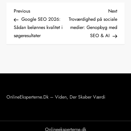
I
Previous
Next
Previous
Next
Post
Post
Google SEO 2026:
Troværdighed på sociale
n
Sådan belønnes kvalitet i
medier: Genopbyg med
søgeresultater
SEO & AI
d
l
æ
g
s
OnlineEksperterne.dk – Viden, Der Skaber Værdi
n
a
v
Onlineeksperterne.dk