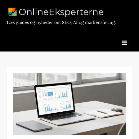
Skip
to
content
Læs guides og nyheder om SEO, AI og markedsføring.