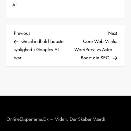
AI
I
Previous
Next
Previous
Next
Post
Post
Gmail-indhold booster
Core Web Vitals:
n
synlighed i Googles AI-
WordPress vs Astro –
svar
Boost din SEO
d
l
æ
g
s
OnlineEksperterne.dk – Viden, Der Skaber Værdi
n