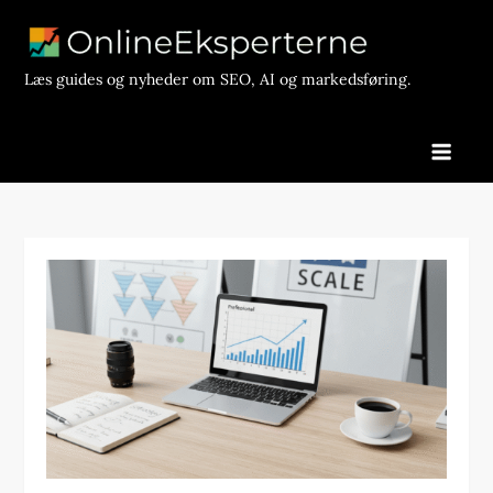
Skip
to
content
Læs guides og nyheder om SEO, AI og markedsføring.