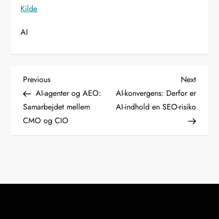
Kilde
AI
I
Previous
Next
Previous
Next
Post
Post
AI-agenter og AEO:
AI-konvergens: Derfor er
n
Samarbejdet mellem
AI-indhold en SEO-risiko
CMO og CIO
d
l
æ
g
s