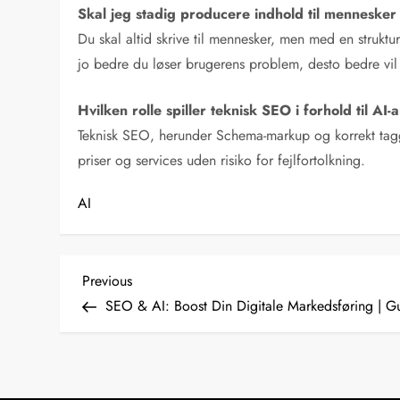
Skal jeg stadig producere indhold til mennesker e
Du skal altid skrive til mennesker, men med en strukt
jo bedre du løser brugerens problem, desto bedre vil 
Hvilken rolle spiller teknisk SEO i forhold til AI
Teknisk SEO, herunder Schema-markup og korrekt taggi
priser og services uden risiko for fejlfortolkning.
AI
I
Previous
Previous
Post
SEO & AI: Boost Din Digitale Markedsføring | 
n
d