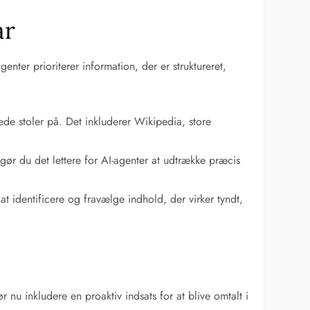
ar
nter prioriterer information, der er struktureret,
ede stoler på. Det inkluderer Wikipedia, store
ør du det lettere for AI-agenter at udtrække præcis
t identificere og fravælge indhold, der virker tyndt,
nu inkludere en proaktiv indsats for at blive omtalt i