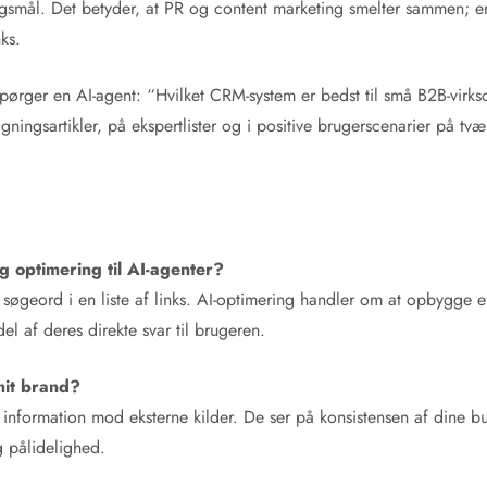
pørgsmål. Det betyder, at PR og content marketing smelter sammen; e
ks.
 spørger en AI-agent: “Hvilket CRM-system er bedst til små B2B-virk
ningsartikler, på ekspertlister og i positive brugerscenarier på tvæ
g optimering til AI-agenter?
øgeord i en liste af links. AI-optimering handler om at opbygge en s
l af deres direkte svar til brugeren.
mit brand?
e information mod eksterne kilder. De ser på konsistensen af dine b
g pålidelighed.