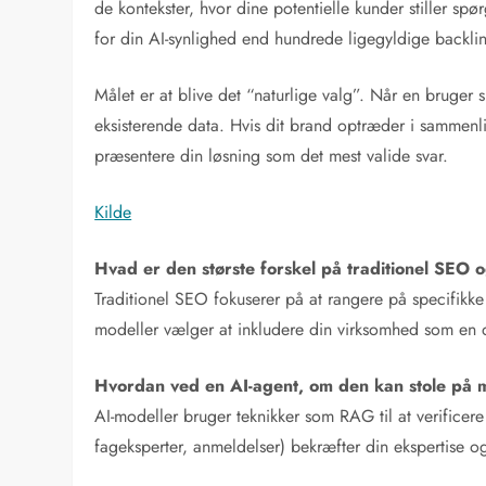
de kontekster, hvor dine potentielle kunder stiller s
for din AI-synlighed end hundrede ligegyldige backlin
Målet er at blive det “naturlige valg”. Når en bruger
eksisterende data. Hvis dit brand optræder i sammenlig
præsentere din løsning som det mest valide svar.
Kilde
Hvad er den største forskel på traditionel SEO o
Traditionel SEO fokuserer på at rangere på specifikke s
modeller vælger at inkludere din virksomhed som en de
Hvordan ved en AI-agent, om den kan stole på 
AI-modeller bruger teknikker som RAG til at verificer
fageksperter, anmeldelser) bekræfter din ekspertise o