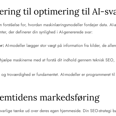
ing til optimering til AI-sv
 forståelse for, hvordan maskinlæringsmodeller fordøjer data. AI-age
nter, der definerer din synlighed i AI-genererede svar:
r:
AI-modeller lægger stor vægt på information fra kilder, de aller
hjælpe maskinerne med at forstå dit indhold gennem teknisk SEO, g
et og troværdighed er fundamentet. AI-modeller er programmeret til a
 fremtidens markedsføring
svarlige tænke ud over deres egen hjemmeside. Din SEO-strategi bør 