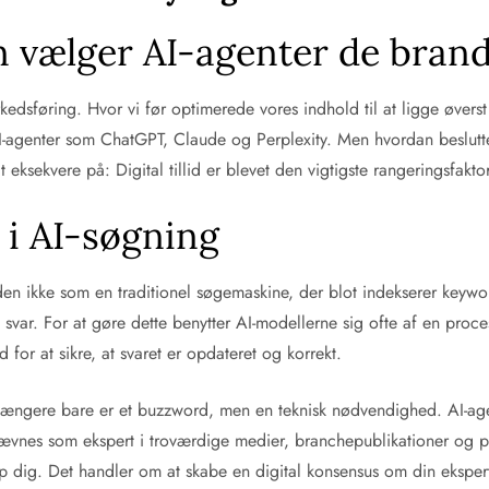
 vælger AI-agenter de brand
arkedsføring. Hvor vi før optimerede vores indhold til at ligge øver
I-agenter som ChatGPT, Claude og Perplexity. Men hvordan beslutte
 eksekvere på: Digital tillid er blevet den vigtigste rangeringsfaktor
a i AI-søgning
en ikke som en traditionel søgemaskine, der blot indekserer keywo
rt svar. For at gøre dette benytter AI-modellerne sig ofte af en pr
d for at sikre, at svaret er opdateret og korrekt.
 længere bare er et buzzword, men en teknisk nødvendighed. AI-agen
ævnes som ekspert i troværdige medier, branchepublikationer og på
p dig. Det handler om at skabe en digital konsensus om din ekspert