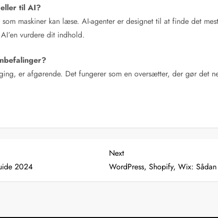
ller til AI?
ur som maskiner kan læse. AI-agenter er designet til at finde det m
AI’en vurdere dit indhold.
-anbefalinger?
ng, er afgørende. Det fungerer som en oversætter, der gør det nem
Next
Next
Post
Guide 2024
WordPress, Shopify, Wix: Sådan