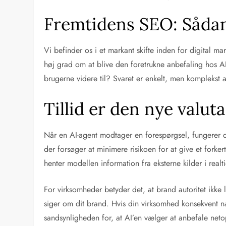
Fremtidens SEO: Sådan
Vi befinder os i et markant skifte inden for digital m
høj grad om at blive den foretrukne anbefaling hos A
brugerne videre til? Svaret er enkelt, men komplekst at
Tillid er den nye valut
Når en AI-agent modtager en forespørgsel, fungerer d
der forsøger at minimere risikoen for at give et forke
henter modellen information fra eksterne kilder i realti
For virksomheder betyder det, at brand autoritet ikke
siger om dit brand. Hvis din virksomhed konsekvent n
sandsynligheden for, at AI’en vælger at anbefale neto