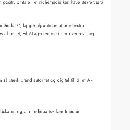
n positiv omtale i et nichemedie kan have større værdi
somheder?”, kigger algoritmen efter mønstre i
rs af nettet, vil AI-agenten med stor overbevisning
å stærk brand autoritet og digital tillid, at AI-
udskaber og om tredjeparts-kilder (medier,