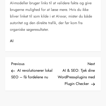
AI-modeller bruger links til at validere fakta og give
brugerne mulighed for at læse mere. Hvis du ikke
bliver linket til som kilde i et AI-svar, mister du både
autoritet og den direkte trafik, der før kom fra
organiske søgeresultater.
AI
I
Previous
Next
Previous
Next
Post
Post
AI revolutionerer lokal
AI & SEO: Tjek dine
n
SEO – få fordelene nu
WordPress-plugins med
Plugin Checker
d
l