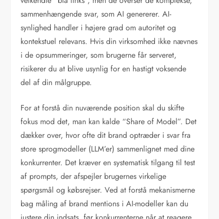
velkendte “blå links”, men de overser de komplekse,
sammenhængende svar, som AI genererer. AI-
synlighed handler i højere grad om autoritet og
kontekstuel relevans. Hvis din virksomhed ikke nævnes
i de opsummeringer, som brugerne får serveret,
risikerer du at blive usynlig for en hastigt voksende
del af din målgruppe.
For at forstå din nuværende position skal du skifte
fokus mod det, man kan kalde “Share of Model”. Det
dækker over, hvor ofte dit brand optræder i svar fra
store sprogmodeller (LLM’er) sammenlignet med dine
konkurrenter. Det kræver en systematisk tilgang til test
af prompts, der afspejler brugernes virkelige
spørgsmål og købsrejser. Ved at forstå mekanismerne
bag måling af brand mentions i AI-modeller kan du
justere din indsats, før konkurrenterne når at reagere.