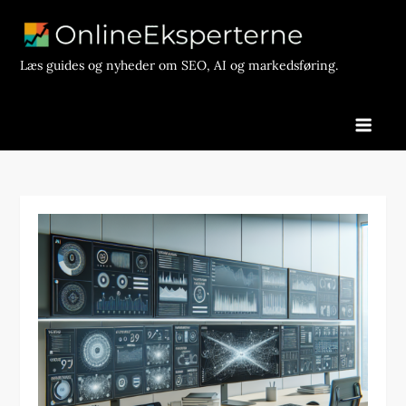
Skip
to
content
Læs guides og nyheder om SEO, AI og markedsføring.