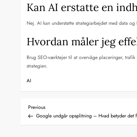
Kan AI erstatte en ind
Nej. AI kan understøtte strategiarbejdet med data og
Hvordan måler jeg effe
Brug SEO-værktøjer til at overvåge placeringer, tra
strategien.
AI
I
Previous
Previous
Post
Google undgår opsplitning – Hvad betyder det 
n
d