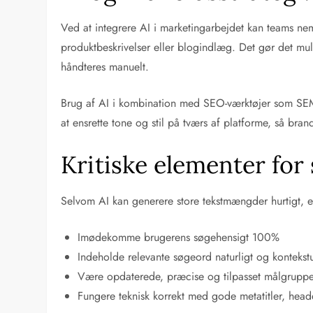
Ved at integrere AI i marketingarbejdet kan teams nem
produktbeskrivelser eller blogindlæg. Det gør det mu
håndteres manuelt.
Brug af AI i kombination med SEO-værktøjer som SEMru
at ensrette tone og stil på tværs af platforme, så bran
Kritiske elementer for
Selvom AI kan generere store tekstmængder hurtigt, er 
Imødekomme brugerens søgehensigt 100%
Indeholde relevante søgeord naturligt og kontekstu
Være opdaterede, præcise og tilpasset målgrupp
Fungere teknisk korrekt med gode metatitler, header