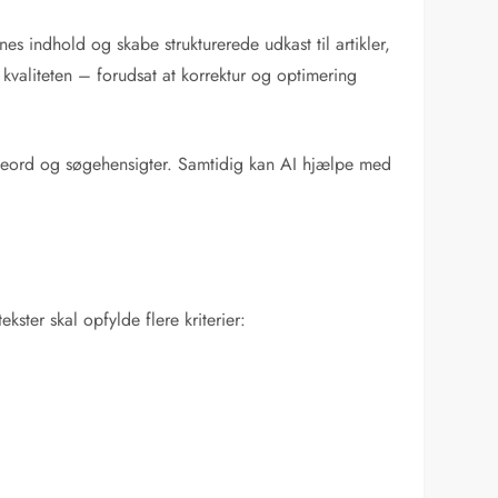
s indhold og skabe strukturerede udkast til artikler,
valiteten – forudsat at korrektur og optimering
søgeord og søgehensigter. Samtidig kan AI hjælpe med
ster skal opfylde flere kriterier: