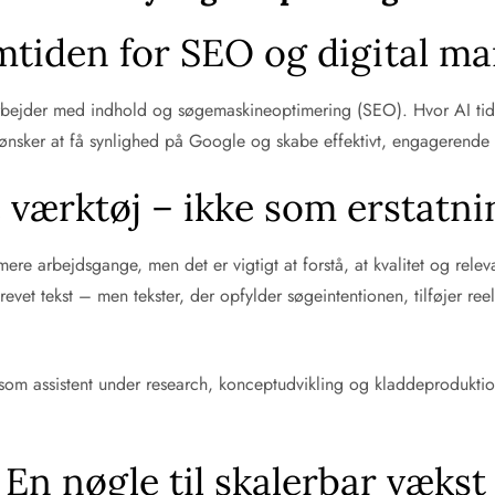
mtiden for SEO og digital m
arbejder med indhold og søgemaskineoptimering (SEO). Hvor AI tidli
 ønsker at få synlighed på Google og skabe effektivt, engagerende
 værktøj – ikke som erstatni
mere arbejdsgange, men det er vigtigt at forstå, at kvalitet og rele
evet tekst – men tekster, der opfylder søgeintentionen, tilføjer r
om assistent under research, konceptudvikling og kladdeproduktion
 En nøgle til skalerbar vækst