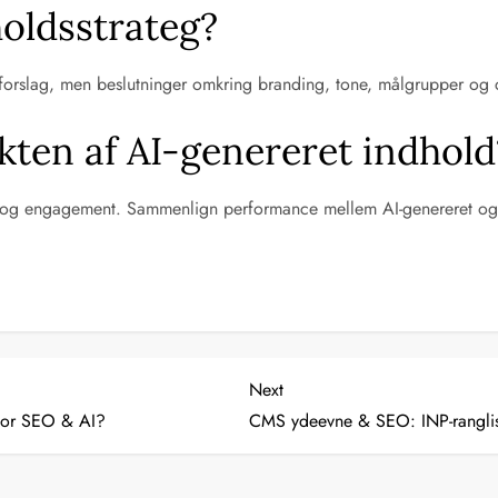
holdsstrateg?
 forslag, men beslutninger omkring branding, tone, målgrupper og
kten af AI-genereret indhold
fik og engagement. Sammenlign performance mellem AI-genereret og 
Next
Next
Post
for SEO & AI?
CMS ydeevne & SEO: INP-ranglist