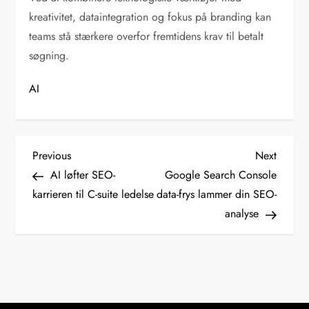
kreativitet, dataintegration og fokus på branding kan
teams stå stærkere overfor fremtidens krav til betalt
søgning.
AI
I
Previous
Next
Previous
Next
Post
Post
AI løfter SEO-
Google Search Console
n
karrieren til C-suite ledelse
data-frys lammer din SEO-
analyse
d
l
æ