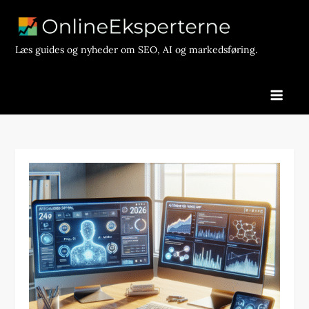
Skip
to
content
Læs guides og nyheder om SEO, AI og markedsføring.