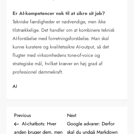
Er AI-kompetencer nok til at sikre sit job?
Tekniske færdigheder er nødvendige, men ikke
tilstrækkelige. Det handler om at kombinere teknisk
AI-forståelse med forretningsforståelse. Man skal
kunne kuratere og kvalitetssikre AI-output, så det
flugter med virksomhedens tone-of-voice og
strategiske mål, hvilket kræver en høj grad af
professionel dømmekraft.
AI
I
Previous
Next
Previous
Next
Post
Post
AI-chatbots: Hver
Google advarer: Derfor
n
anden bruger dem, men
skal du undgå Markdown