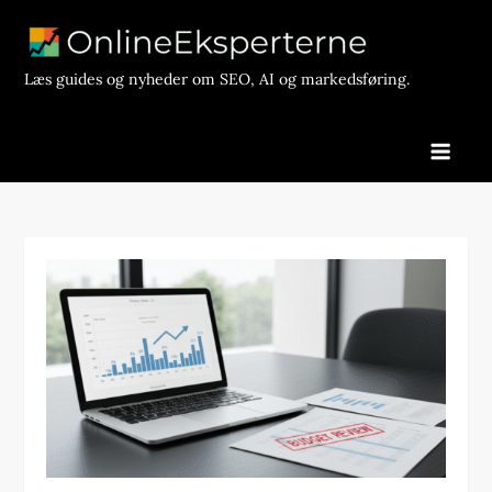
Skip
to
content
Læs guides og nyheder om SEO, AI og markedsføring.