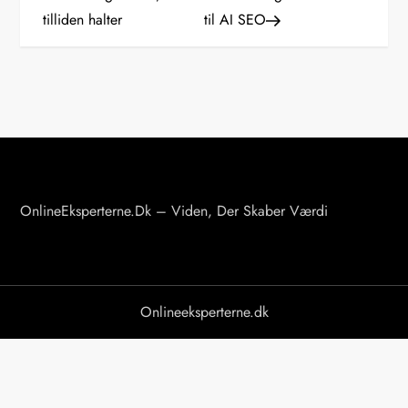
tilliden halter
til AI SEO
d
l
æ
g
s
OnlineEksperterne.dk – Viden, Der Skaber Værdi
n
a
v
Onlineeksperterne.dk
i
g