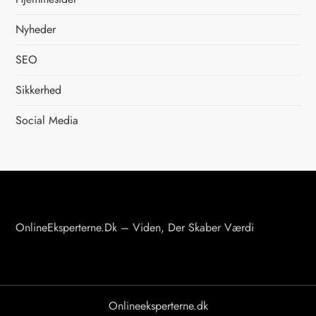
i
Nyheder
n
SEO
d
Sikkerhed
d
Social Media
e
l
i
n
OnlineEksperterne.dk – Viden, Der Skaber Værdi
g
Onlineeksperterne.dk