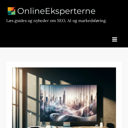
Skip
to
content
Læs guides og nyheder om SEO, AI og markedsføring.